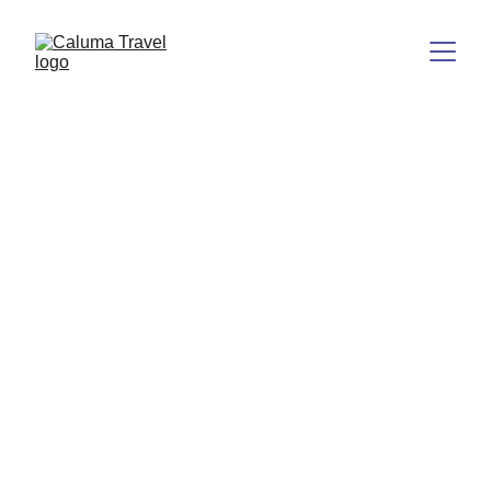
Descubre tu 
viaje con 
Caluma Travel
Paquetes completos para explorar Argentina todo el 
año.