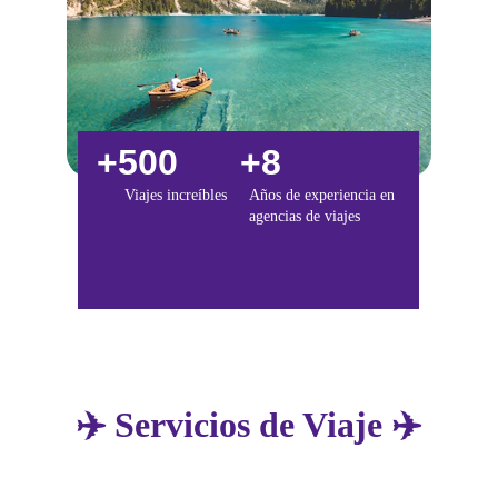
+500
+8
Viajes increíbles
Años 
de experiencia en 
agencias de viajes
✈️ Servicios de Viaje ✈️