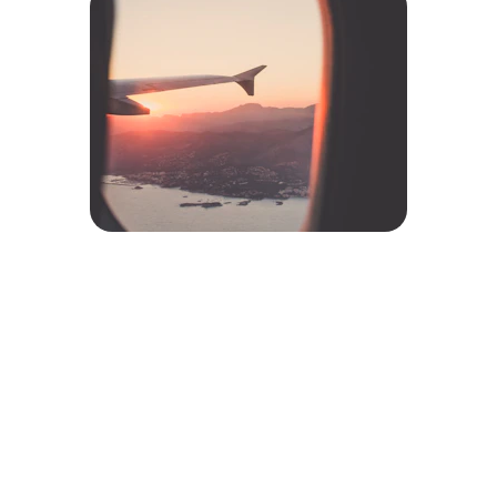
Caluma Travel
Legajo 19610
Estamos aquí para ayudarte a planificar tu viaje.