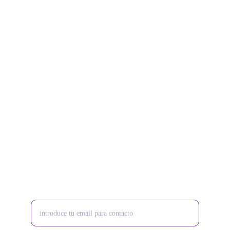
Atención con cita previa, Caseros, 3 de 
Febrero, BS AS.
CONDICIONES GENERALES
Contacto
info@calumatravel.com
+5491126844806
Paquetes
Ingresa tu correo electrónico aquí para enterarte de
los próximos viajes.