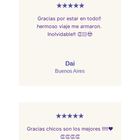
★★★★★
Gracias por estar en todo!! 
hermoso viaje me armaron. 
Inolvidable!! 👏🏻😍
Dai
Buenos Aires
★★★★★
Gracias chicos son los mejores !!!!!❤️
👏👏👏👏